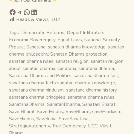
Join Our Channels
Reads & Views:
102
Tags:
Democratic Reforms
,
Deport Infiltrators
,
Economic Sovereignty
,
Equal Laws
,
National Security
,
Protect Sanatana
,
sanatan dharma knowledge
,
sanatan
dharma philosophy
,
Sanatan Dharma protection
,
sanatan dharma rules
,
sanatan religion
,
sanatan religion
about sanatan dharma
,
sanatana
,
sanatana dharma
,
Sanatana Dharma and Politics
,
sanatana dharma fact
,
sanatana dharma facts sanatan dharma knowledge
,
sanatana dharma hinduism
,
sanatana dharma history
,
sanatana dharma principles
,
sanatana dharma rules
,
SanatanaDharma
,
SanatanDharma
,
Sanatani Bharat
,
Save Bharat
,
Save Hindus
,
SaveBharat
,
saveHinduism
,
SaveHindus
,
SaveIndia
,
SaveSanatana
,
StrategicAutonomy
,
True Democracy
,
UCC
,
Viksit
Bharat