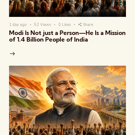
1 day ago
52
Views
0
Likes
Share
Modi Is Not just a Person—He Is a Mission
of 1.4 Billion People of India