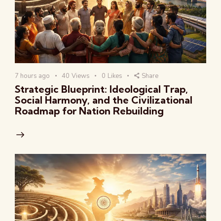
7 hours ago
40
Views
0
Likes
Share
Strategic Blueprint: Ideological Trap,
Social Harmony, and the Civilizational
Roadmap for Nation Rebuilding