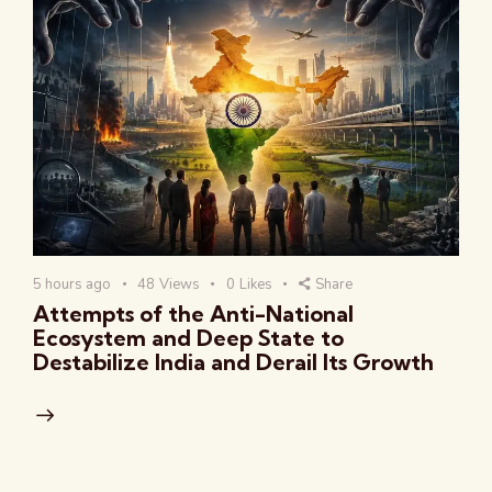
5 hours ago
48
Views
0
Likes
Share
Attempts of the Anti-National
Ecosystem and Deep State to
Destabilize India and Derail Its Growth