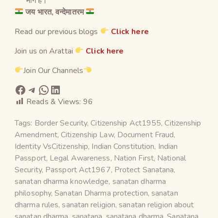
मार्ग है।
जय भारत, वन्देमातरम
Read our previous blogs
Click here
Join us on Arattai
Click here
Join Our Channels
Reads & Views:
96
Tags:
Border Security
,
Citizenship Act1955
,
Citizenship
Amendment
,
Citizenship Law
,
Document Fraud
,
Identity VsCitizenship
,
Indian Constitution
,
Indian
Passport
,
Legal Awareness
,
Nation First
,
National
Security
,
Passport Act1967
,
Protect Sanatana
,
sanatan dharma knowledge
,
sanatan dharma
philosophy
,
Sanatan Dharma protection
,
sanatan
dharma rules
,
sanatan religion
,
sanatan religion about
sanatan dharma
,
sanatana
,
sanatana dharma
,
Sanatana