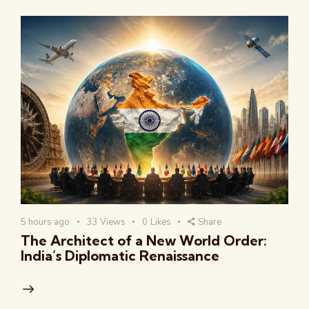
5 hours ago
33
Views
0
Likes
Share
The Architect of a New World Order:
India’s Diplomatic Renaissance