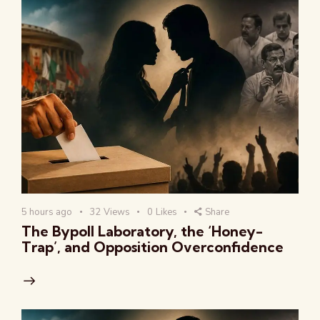
5 hours ago
32
Views
0
Likes
Share
The Bypoll Laboratory, the ‘Honey-
Trap’, and Opposition Overconfidence