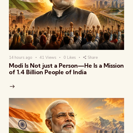
14 hours ago
41
Views
0
Likes
Share
Modi Is Not just a Person—He Is a Mission
of 1.4 Billion People of India