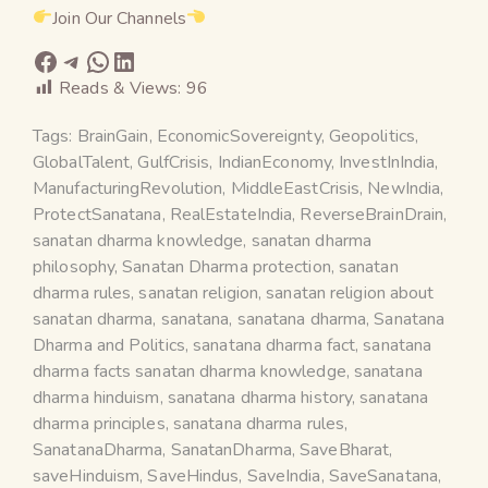
Join Our Channels
Reads & Views:
96
Tags:
BrainGain
,
EconomicSovereignty
,
Geopolitics
,
GlobalTalent
,
GulfCrisis
,
IndianEconomy
,
InvestInIndia
,
ManufacturingRevolution
,
MiddleEastCrisis
,
NewIndia
,
ProtectSanatana
,
RealEstateIndia
,
ReverseBrainDrain
,
sanatan dharma knowledge
,
sanatan dharma
philosophy
,
Sanatan Dharma protection
,
sanatan
dharma rules
,
sanatan religion
,
sanatan religion about
sanatan dharma
,
sanatana
,
sanatana dharma
,
Sanatana
Dharma and Politics
,
sanatana dharma fact
,
sanatana
dharma facts sanatan dharma knowledge
,
sanatana
dharma hinduism
,
sanatana dharma history
,
sanatana
dharma principles
,
sanatana dharma rules
,
SanatanaDharma
,
SanatanDharma
,
SaveBharat
,
saveHinduism
,
SaveHindus
,
SaveIndia
,
SaveSanatana
,