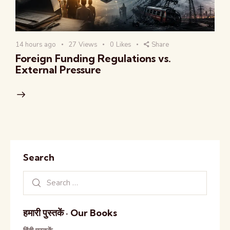
14 hours ago
27
Views
0
Likes
Share
Foreign Funding Regulations vs.
External Pressure
Search
हमारी पुस्तकें · Our Books