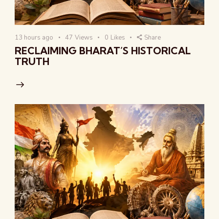
13 hours ago
47
Views
0
Likes
Share
RECLAIMING BHARAT’S HISTORICAL
TRUTH