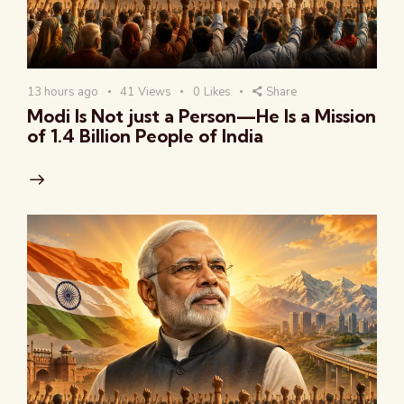
13 hours ago
41
Views
0
Likes
Share
Modi Is Not just a Person—He Is a Mission
of 1.4 Billion People of India