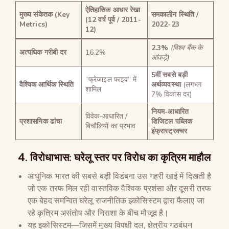
ऐतिहासिक आधार रेखा
मुख्य संकेतक (Key
समकालीन स्थिति /
(12 वर्ष पूर्व / 2011-
Metrics)
2022-23
12)
2.3%
(विश्व बैंक के
अत्यधिक गरीबी दर
16.2%
आंकड़े)
5वीं सबसे बड़ी
“फ्रेजाइल फाइव” में
वैश्विक आर्थिक स्थिति
अर्थव्यवस्था
(लगभग
शामिल
7% विकास दर)
नियम-आधारित
विवेक-आधारित /
प्रशासनिक ढांचा
डिजिटल पब्लिक
बिचौलियों का प्रभाव
इंफ्रास्ट्रक्चर
4. विरोधाभास: घरेलू स्तर पर विरोध का कृत्रिम माहौल
आधुनिक भारत की सबसे बड़ी विडंबना उस गहरी खाई में दिखती है
जो एक तरफ मिल रही वास्तविक वैश्विक प्रशंसा और दूसरी तरफ
एक बेहद समन्वित घरेलू राजनीतिक इकोसिस्टम द्वारा फैलाए जा
रहे कृत्रिम असंतोष और निराशा के बीच मौजूद है।
यह इकोसिस्टम—जिसमें मुख्य विपक्षी दल, क्षेत्रीय गठबंधन