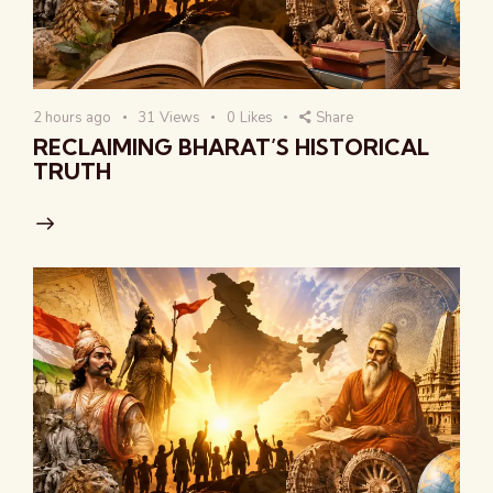
2 hours ago
31
Views
0
Likes
Share
RECLAIMING BHARAT’S HISTORICAL
TRUTH