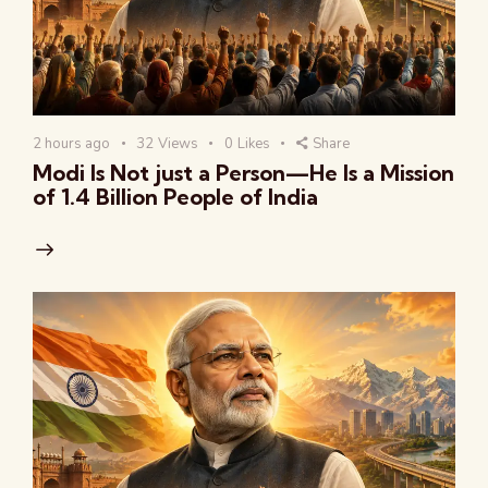
2 hours ago
32
Views
0
Likes
Share
Modi Is Not just a Person—He Is a Mission
of 1.4 Billion People of India