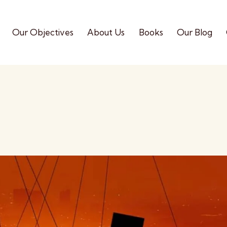
Our Objectives
About Us
Books
Our Blog