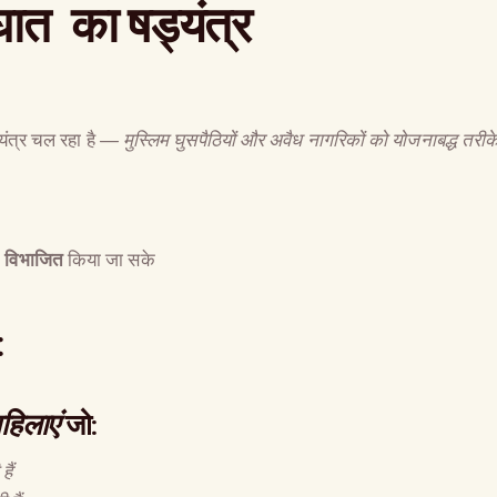
ात का षड्यंत्र
्यंत्र चल रहा है —
मुस्लिम घुसपैठियों और अवैध नागरिकों को योजनाबद्ध तरीक
ो विभाजित
किया जा सके
:
हिलाएं
जो:
The Global Kuruk
ैं