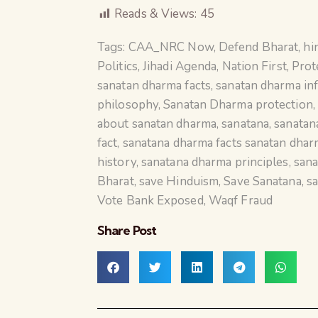
Reads & Views:
45
Tags:
CAA_NRC Now
,
Defend Bharat
,
hi
Politics
,
Jihadi Agenda
,
Nation First
,
Prot
sanatan dharma facts
,
sanatan dharma in
philosophy
,
Sanatan Dharma protection
,
about sanatan dharma
,
sanatana
,
sanatan
fact
,
sanatana dharma facts sanatan dha
history
,
sanatana dharma principles
,
sana
Bharat
,
save Hinduism
,
Save Sanatana
,
s
Vote Bank Exposed
,
Waqf Fraud
Share Post