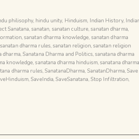
ndu philisophy
,
hindu unity
,
Hinduism
,
Indian History
,
India
ect Sanatana
,
sanatan
,
sanatan culture
,
sanatan dharma
,
formation
,
sanatan dharma knowledge
,
sanatan dharma
sanatan dharma rules
,
sanatan religion
,
sanatan religion
a dharma
,
Sanatana Dharma and Politics
,
sanatana dharma
rma knowledge
,
sanatana dharma hinduism
,
sanatana dharm
tana dharma rules
,
SanatanaDharma
,
SanatanDharma
,
Save
aveHinduism
,
SaveIndia
,
SaveSanatana
,
Stop Infiltration
,