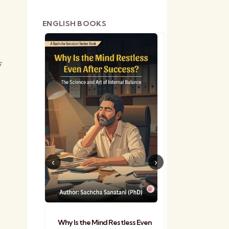
ENGLISH BOOKS
े
shetra
Practical Sa
Why Is the Mind Restless Even