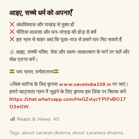
आइए
,
सच्चे धर्म को अपनाएँ
अंधविश्वास और पाखंड से मुक्त हों
भौतिक लालसा और धन
–
संग्रह की होड़ से बचें
इस भ्रम से बाहर आएं कि पूजा
–
पाठ से हमारे पाप मिट सकते हैं
🕉
आइए
,
सच्ची भक्ति
,
सेवा और आत्म
–
साक्षात्कार के मार्ग पर चलें और
मोक्ष प्राप्त करें।
जय
भारत
,
वन्देमातरम
अ
धिक ब्लॉग्स के लिए कृपया
www.saveindia108.in
पर जाएं।
हमारे व्हाट्सएप ग्रुप में जुड़ने के लिए कृपया इस लिंक पर क्लिक करें:
https://chat.whatsapp.com/HxGZvlycYPlFvBO17
O3eGW
Reads & Views:
40
Tags:
about sanatan dharma
,
about sanatana dharma
,