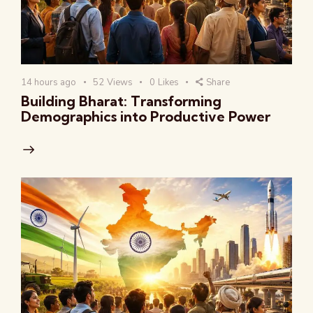
14 hours ago
52
Views
0
Likes
Share
Building Bharat: Transforming
Demographics into Productive Power