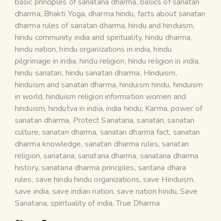
basic principles of sanatana dharma
,
basics of sanatan
dharma
,
Bhakti Yoga
,
dharma hindu
,
facts about sanatan
dharma rules of sanatan dharma
,
hindu and hinduism
,
hindu community india and spirituality
,
hindu dharma
,
hindu nation
,
hindu organizations in india
,
hindu
pilgrimage in india
,
hindu religion
,
hindu religion in india
,
hindu sanatan
,
hindu sanatan dharma
,
Hinduism
,
hinduism and sanatan dharma
,
hinduism hindu
,
hinduism
in world
,
hinduism religion information women and
hinduism
,
hindutva in india
,
india hindu
,
Karma
,
power of
sanatan dharma
,
Protect Sanatana
,
sanatan
,
sanatan
culture
,
sanatan dharma
,
sanatan dharma fact
,
sanatan
dharma knowledge
,
sanatan dharma rules
,
sanatan
religion
,
sanatana
,
sanatana dharma
,
sanatana dharma
history
,
sanatana dharma principles
,
santana dhara
rules
,
save hindu hindu organizations
,
save Hinduism
,
save india
,
save indian nation
,
save nation hindu
,
Save
Sanatana
,
spirituality of india
,
True Dharma