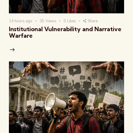
14 hours ago
35
Views
0
Likes
Share
Institutional Vulnerability and Narrative
Warfare