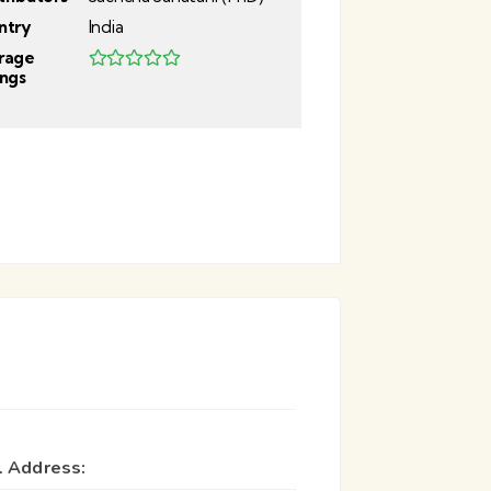
ntry
India
rage
ings
l Address: