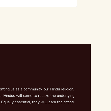
ting us as a community, our Hindu religion,
 Hindus will come to realize the underlying
qually essential, they will learn the critical