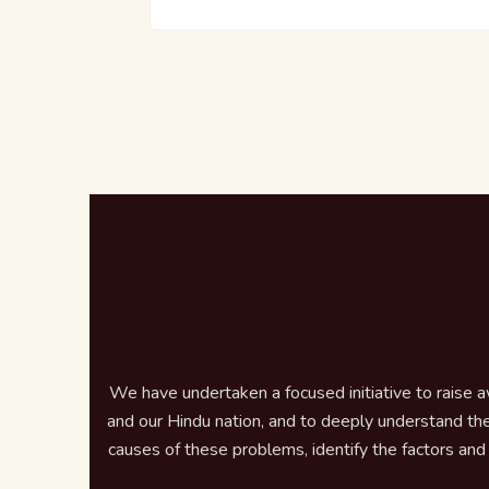
We have undertaken a focused initiative to raise 
and our Hindu nation, and to deeply understand the
causes of these problems, identify the factors and e