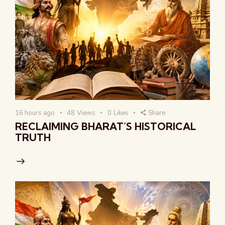
16 hours ago
48
Views
0
Likes
Share
RECLAIMING BHARAT’S HISTORICAL
TRUTH