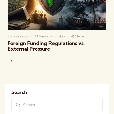
16 hours ago
28
Views
0
Likes
Share
Foreign Funding Regulations vs.
External Pressure
Search