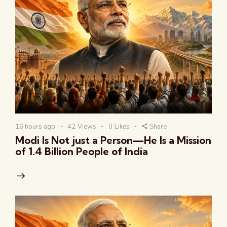
16 hours ago
42
Views
0
Likes
Share
Modi Is Not just a Person—He Is a Mission
of 1.4 Billion People of India