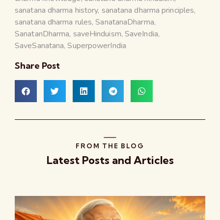
sanatana dharma history
,
sanatana dharma principles
,
sanatana dharma rules
,
SanatanaDharma
,
SanatanDharma
,
saveHinduism
,
SaveIndia
,
SaveSanatana
,
SuperpowerIndia
Share Post
FROM THE BLOG
Latest Posts and Articles