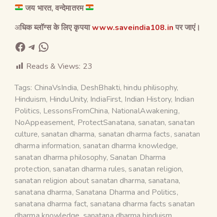
जय भारत, वन्देमातरम
अ
धिक ब्लॉग्स के लिए कृपया
www.saveindia108.in
पर जाएं।
Reads & Views:
23
Tags:
ChinaVsIndia
,
DeshBhakti
,
hindu philisophy
,
Hinduism
,
HinduUnity
,
IndiaFirst
,
Indian History
,
Indian
Politics
,
LessonsFromChina
,
NationalAwakening
,
NoAppeasement
,
ProtectSanatana
,
sanatan
,
sanatan
culture
,
sanatan dharma
,
sanatan dharma facts
,
sanatan
dharma information
,
sanatan dharma knowledge
,
sanatan dharma philosophy
,
Sanatan Dharma
protection
,
sanatan dharma rules
,
sanatan religion
,
sanatan religion about sanatan dharma
,
sanatana
,
sanatana dharma
,
Sanatana Dharma and Politics
,
sanatana dharma fact
,
sanatana dharma facts sanatan
dharma knowledge
,
sanatana dharma hinduism
,