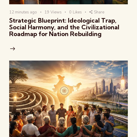
12 minutes ago
19
Views
0
Likes
Share
Strategic Blueprint: Ideological Trap,
Social Harmony, and the Civilizational
Roadmap for Nation Rebuilding