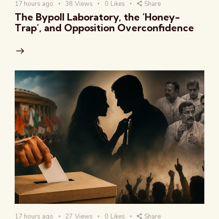
17 hours ago
38
Views
0
Likes
Share
The Bypoll Laboratory, the ‘Honey-
Trap’, and Opposition Overconfidence
17 hours ago
27
Views
0
Likes
Share