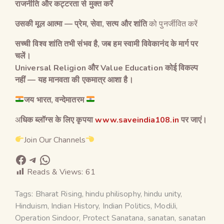
राजनीति और कट्टरता से मुक्त करें
उसकी मूल आत्मा
—
प्रेम
,
सेवा
,
सत्य और शांति
को पुनर्जीवित करें
सच्ची विश्व शांति तभी संभव है
,
जब हम स्वामी विवेकानंद के मार्ग पर
चलें।
Universal Religion
और
Value Education
कोई विकल्प
नहीं
—
यह मानवता की एकमात्र आशा है।
जय
भारत
,
वन्देमातरम
अ
धिक ब्लॉग्स के लिए कृपया
www.saveindia108.in
पर जाएं।
Join Our Channels
Reads & Views:
61
Tags:
Bharat Rising
,
hindu philisophy
,
hindu unity
,
Hinduism
,
Indian History
,
Indian Politics
,
ModiJi
,
Operation Sindoor
,
Protect Sanatana
,
sanatan
,
sanatan