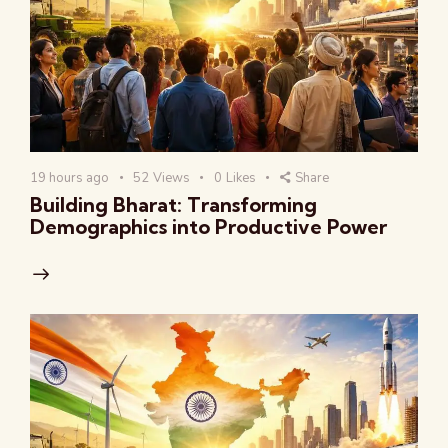
19 hours ago
52
Views
0
Likes
Share
Building Bharat: Transforming
Demographics into Productive Power