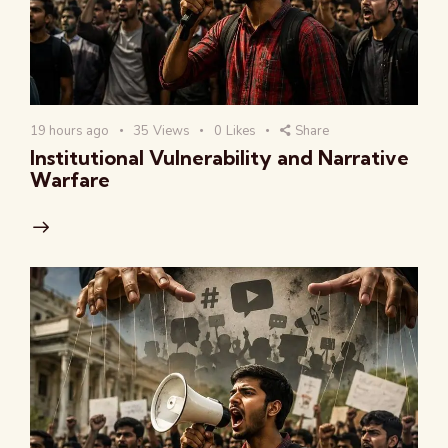
19 hours ago
35
Views
0
Likes
Share
Institutional Vulnerability and Narrative
Warfare