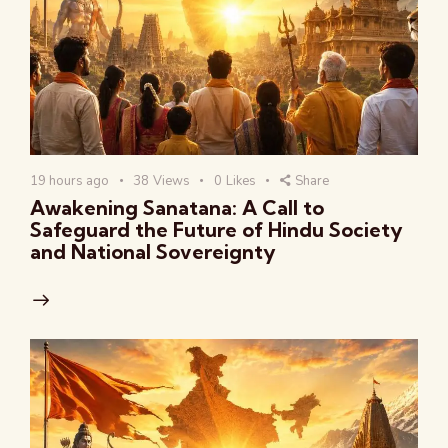
19 hours ago
38
Views
0
Likes
Share
Awakening Sanatana: A Call to
Safeguard the Future of Hindu Society
and National Sovereignty