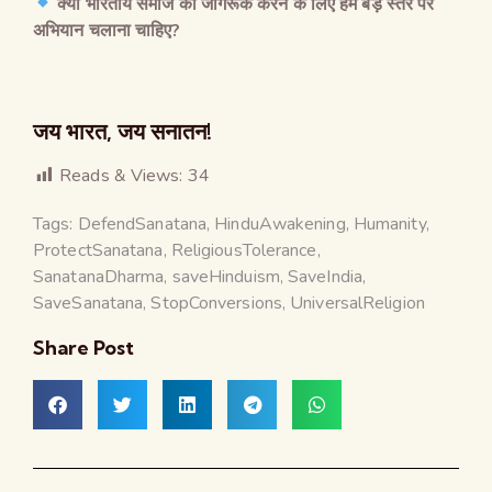
क्या भारतीय समाज को जागरूक करने के लिए हमें बड़े स्तर पर
अभियान चलाना चाहिए
?
जय भारत, जय सनातन!
Reads & Views:
34
Tags:
DefendSanatana
,
HinduAwakening
,
Humanity
,
ProtectSanatana
,
ReligiousTolerance
,
SanatanaDharma
,
saveHinduism
,
SaveIndia
,
SaveSanatana
,
StopConversions
,
UniversalReligion
Share Post