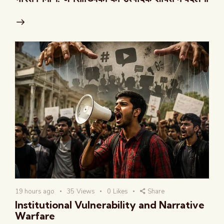
19 hours ago
35
Views
0
Likes
Share
Institutional Vulnerability and Narrative
Warfare