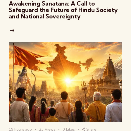
Awakening Sanatana: A Call to
Safeguard the Future of Hindu Society
and National Sovereignty
19 hours ago
23
Views
0
Likes
Share