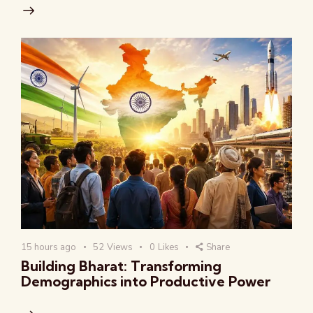
15 hours ago
52
Views
0
Likes
Share
Building Bharat: Transforming
Demographics into Productive Power