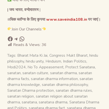
| जय भारत, वन्देमातरम
|
अ
धिक ब्लॉग्स के लिए कृपया
www.saveindia108.in
पर जाएं।
Join Our Channels
Reads & Views:
36
Tags:
Bharat Mata Ki Jai
,
Congress Mukt Bharat
,
hindu
philisophy
,
hindu unity
,
Hinduism
,
Indian Politics
,
Modi2024
,
No To Appeasement
,
Protect Sanatana
,
sanatan
,
sanatan culture
,
sanatan dharma
,
sanatan
dharma facts
,
sanatan dharma information
,
sanatan
dharma knowledge
,
sanatan dharma philosophy
,
Sanatan Dharma protection
,
sanatan dharma rules
,
sanatan religion
,
sanatan religion about sanatan
dharma
,
sanatana
,
sanatana dharma
,
Sanatana Dharma
and Politics
,
sanatana dharma fact
,
sanatana dharma