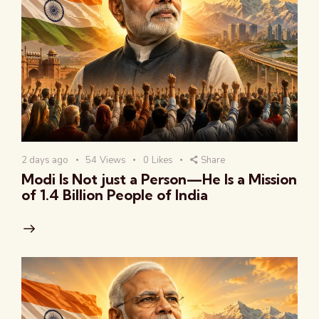
2 days ago
54
Views
0
Likes
Share
Modi Is Not just a Person—He Is a Mission
of 1.4 Billion People of India