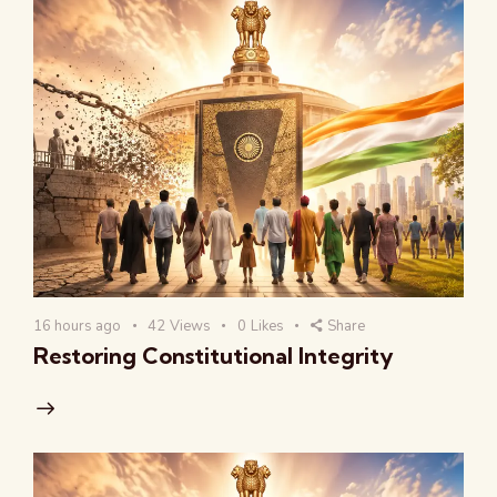
16 hours ago
42
Views
0
Likes
Share
Restoring Constitutional Integrity