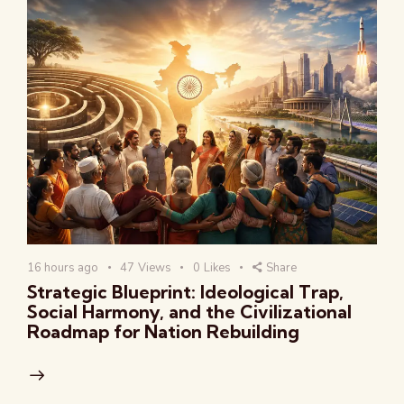
16 hours ago
47
Views
0
Likes
Share
Strategic Blueprint: Ideological Trap,
Social Harmony, and the Civilizational
Roadmap for Nation Rebuilding