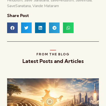
Hinduism
,
Save Sanatana
,
saveHinduism
,
SaveIndia
,
SaveSanatana
,
Vande Mataram
Share Post
FROM THE BLOG
Latest Posts and Articles