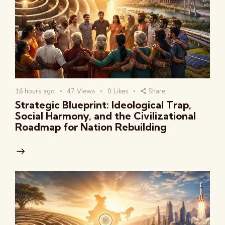
16 hours ago
47
Views
0
Likes
Share
Strategic Blueprint: Ideological Trap,
Social Harmony, and the Civilizational
Roadmap for Nation Rebuilding