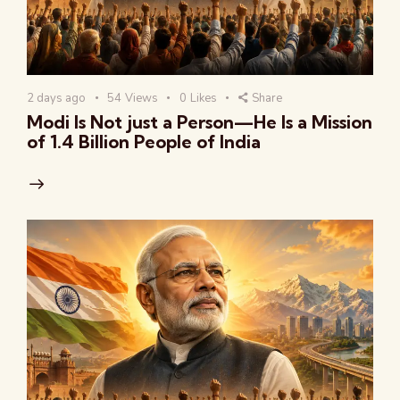
2 days ago
54
Views
0
Likes
Share
Modi Is Not just a Person—He Is a Mission
of 1.4 Billion People of India