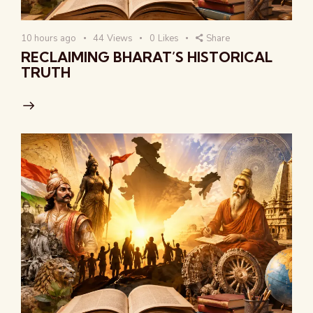
10 hours ago
44
Views
0
Likes
Share
RECLAIMING BHARAT’S HISTORICAL
TRUTH