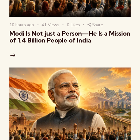
10 hours ago
41
Views
0
Likes
Share
Modi Is Not just a Person—He Is a Mission
of 1.4 Billion People of India