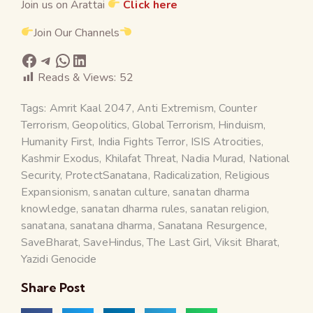
Join us on Arattai
Click here
Join Our Channels
Reads & Views:
52
Tags:
Amrit Kaal 2047
,
Anti Extremism
,
Counter
Terrorism
,
Geopolitics
,
Global Terrorism
,
Hinduism
,
Humanity First
,
India Fights Terror
,
ISIS Atrocities
,
Kashmir Exodus
,
Khilafat Threat
,
Nadia Murad
,
National
Security
,
ProtectSanatana
,
Radicalization
,
Religious
Expansionism
,
sanatan culture
,
sanatan dharma
knowledge
,
sanatan dharma rules
,
sanatan religion
,
sanatana
,
sanatana dharma
,
Sanatana Resurgence
,
SaveBharat
,
SaveHindus
,
The Last Girl
,
Viksit Bharat
,
Yazidi Genocide
Share Post