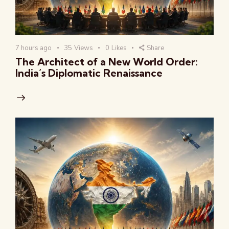
7 hours ago
35
Views
0
Likes
Share
The Architect of a New World Order:
India’s Diplomatic Renaissance