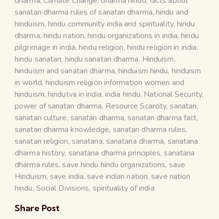
dharma
,
Climate Change
,
dharma hindu
,
facts about
sanatan dharma rules of sanatan dharma
,
hindu and
hinduism
,
hindu community india and spirituality
,
hindu
dharma
,
hindu nation
,
hindu organizations in india
,
hindu
pilgrimage in india
,
hindu religion
,
hindu religion in india
,
hindu sanatan
,
hindu sanatan dharma
,
Hinduism
,
hinduism and sanatan dharma
,
hinduism hindu
,
hinduism
in world
,
hinduism religion information women and
hinduism
,
hindutva in india
,
india hindu
,
National Security
,
power of sanatan dharma
,
Resource Scarcity
,
sanatan
,
sanatan culture
,
sanatan dharma
,
sanatan dharma fact
,
sanatan dharma knowledge
,
sanatan dharma rules
,
sanatan religion
,
sanatana
,
sanatana dharma
,
sanatana
dharma history
,
sanatana dharma principles
,
sanatana
dharma rules
,
save hindu hindu organizations
,
save
Hinduism
,
save india
,
save indian nation
,
save nation
hindu
,
Social Divisions
,
spirituality of india
Share Post