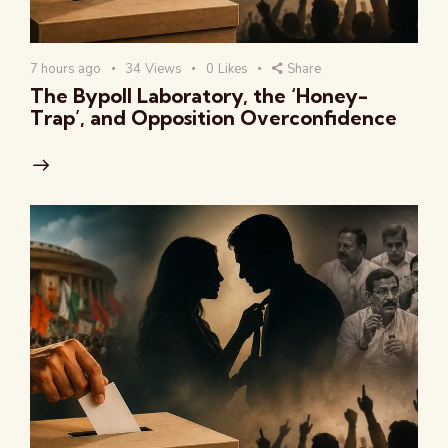
7 hours ago
34
Views
0
Likes
Share
The Bypoll Laboratory, the ‘Honey-
Trap’, and Opposition Overconfidence