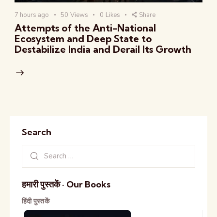
7 hours ago
50
Views
0
Likes
Share
Attempts of the Anti-National
Ecosystem and Deep State to
Destabilize India and Derail Its Growth
Search
हमारी पुस्तकें · Our Books
हिंदी पुस्तकें