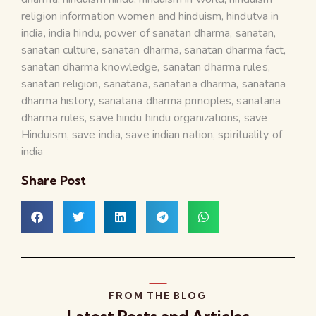
religion information women and hinduism
,
hindutva in
india
,
india hindu
,
power of sanatan dharma
,
sanatan
,
sanatan culture
,
sanatan dharma
,
sanatan dharma fact
,
sanatan dharma knowledge
,
sanatan dharma rules
,
sanatan religion
,
sanatana
,
sanatana dharma
,
sanatana
dharma history
,
sanatana dharma principles
,
sanatana
dharma rules
,
save hindu hindu organizations
,
save
Hinduism
,
save india
,
save indian nation
,
spirituality of
india
Share Post
FROM THE BLOG
Latest Posts and Articles