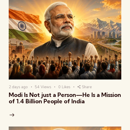
2 days ago
54
Views
0
Likes
Share
Modi Is Not just a Person—He Is a Mission
of 1.4 Billion People of India