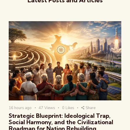
16 hours ago
47
Views
0
Likes
Share
Strategic Blueprint: Ideological Trap,
Social Harmony, and the Civilizational
Roadmap for Nation Rebuilding