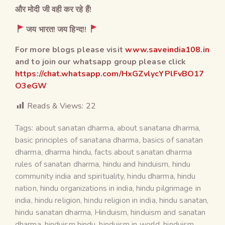
और मोदी जी वही कर रहे हैं
!
जय भारत! जय हिन्द!!
For more blogs please visit
www.saveindia108.in
and to join our whatsapp group please click
https://chat.whatsapp.com/HxGZvlycYPlFvBO17
O3eGW
Reads & Views:
22
Tags:
about sanatan dharma
,
about sanatana dharma
,
basic principles of sanatana dharma
,
basics of sanatan
dharma
,
dharma hindu
,
facts about sanatan dharma
rules of sanatan dharma
,
hindu and hinduism
,
hindu
community india and spirituality
,
hindu dharma
,
hindu
nation
,
hindu organizations in india
,
hindu pilgrimage in
india
,
hindu religion
,
hindu religion in india
,
hindu sanatan
,
hindu sanatan dharma
,
Hinduism
,
hinduism and sanatan
dharma
,
hinduism hindu
,
hinduism in world
,
hinduism