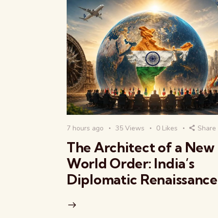
7 hours ago
35
Views
0
Likes
Share
The Architect of a New
World Order: India’s
Diplomatic Renaissance