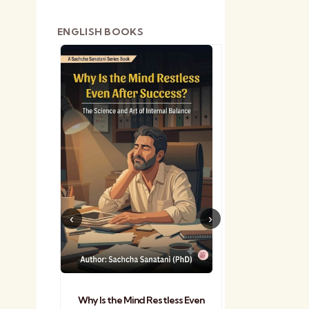
ENGLISH BOOKS
shetra
Practical Sa
Why Is the Mind Restless Even