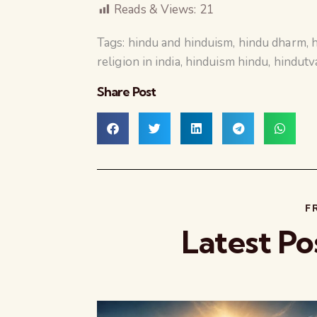
Reads & Views:
21
Tags:
hindu and hinduism
,
hindu dharm
,
h
religion in india
,
hinduism hindu
,
hindutva
Share Post
F
Latest Po