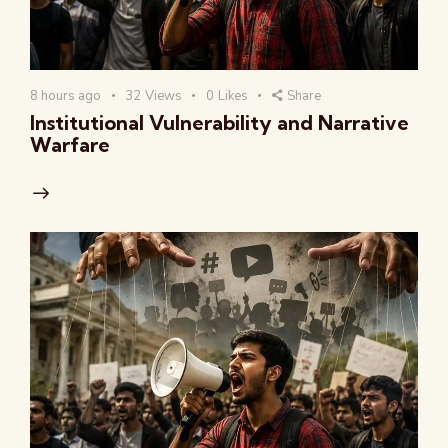
8 hours ago
32
Views
0
Likes
Share
Institutional Vulnerability and Narrative
Warfare