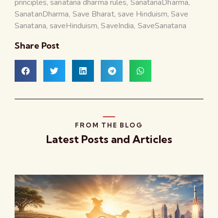
principles
,
sanatana dharma rules
,
SanatanaDharma
,
SanatanDharma
,
Save Bharat
,
save Hinduism
,
Save
Sanatana
,
saveHinduism
,
SaveIndia
,
SaveSanatana
Share Post
FROM THE BLOG
Latest Posts and Articles