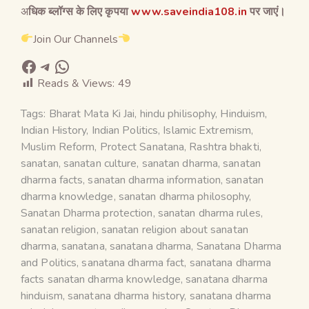
अ
धिक ब्लॉग्स के लिए कृपया
www.saveindia108.in
पर जाएं।
Join Our Channels
Reads & Views:
49
Tags:
Bharat Mata Ki Jai
,
hindu philisophy
,
Hinduism
,
Indian History
,
Indian Politics
,
Islamic Extremism
,
Muslim Reform
,
Protect Sanatana
,
Rashtra bhakti
,
sanatan
,
sanatan culture
,
sanatan dharma
,
sanatan
dharma facts
,
sanatan dharma information
,
sanatan
dharma knowledge
,
sanatan dharma philosophy
,
Sanatan Dharma protection
,
sanatan dharma rules
,
sanatan religion
,
sanatan religion about sanatan
dharma
,
sanatana
,
sanatana dharma
,
Sanatana Dharma
and Politics
,
sanatana dharma fact
,
sanatana dharma
facts sanatan dharma knowledge
,
sanatana dharma
hinduism
,
sanatana dharma history
,
sanatana dharma