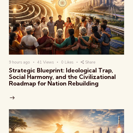
9 hours ago
41
Views
0
Likes
Share
Strategic Blueprint: Ideological Trap,
Social Harmony, and the Civilizational
Roadmap for Nation Rebuilding