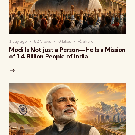
1 day ago
52
Views
0
Likes
Share
Modi Is Not just a Person—He Is a Mission
of 1.4 Billion People of India