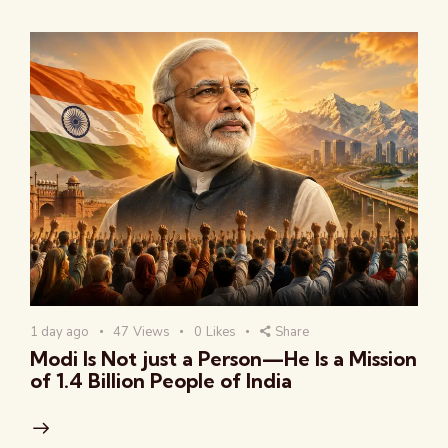
1 day ago
47
Views
0
Likes
Share
Modi Is Not just a Person—He Is a Mission
of 1.4 Billion People of India