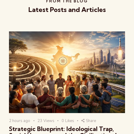
FROM THE BLOG
Latest Posts and Articles
2 hours ago
23
Views
0
Likes
Share
Strategic Blueprint: Ideological Trap,