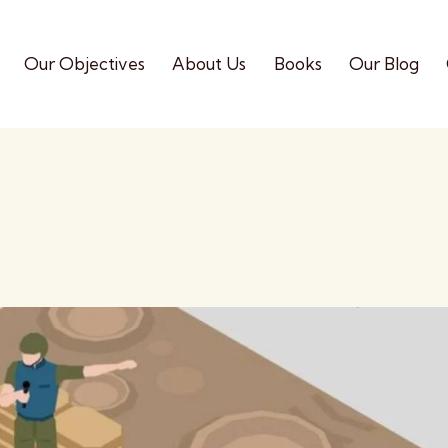
Our Objectives
About Us
Books
Our Blog