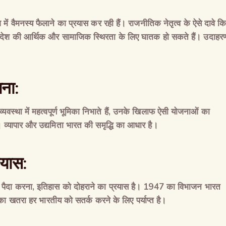
ज
में
वैमनस्य
फैलाने
का
प्रयास
कर
रही
हैं।
राजनीतिक
नेतृत्व
के
ऐसे
दावे
क
देश
की
आर्थिक
और
सामाजिक
स्थिरता
के
लिए
घातक
हो
सकते
हैं।
उदाहर
ाना
:
व्यवस्था
में
महत्वपूर्ण
भूमिका
निभाते
हैं
,
उनके
खिलाफ
ऐसी
योजनाओं
का
।
व्यापार
और
उद्यमिता
भारत
की
समृद्धि
का
आधार
है।
रयास
:
पैदा
करना
,
इतिहास
को
दोहराने
का
प्रयास
है।
1947
का
विभाजन
भारत
का
खतरा
हर
भारतीय
को
सतर्क
करने
के
लिए
पर्याप्त
है।
The Global Kuruk