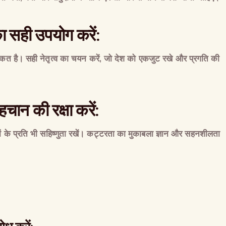
ा
सही
उपयोग
करें
:
ाकत
है।
सही
नेतृत्व
का
चयन
करें
,
जो
देश
को
एकजुट
रखे
और
प्रगति
की
हचान
की
रक्षा
करें
:
ं
के
प्रति
भी
सहिष्णुता
रखें।
कट्टरता
का
मुकाबला
ज्ञान
और
सहनशीलता