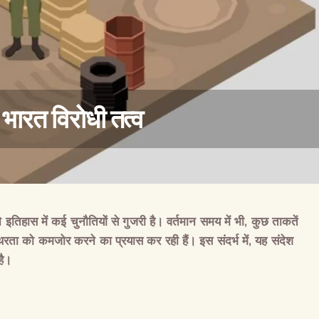
 भारत विरोधी तत्व
े
इतिहास
में
कई
चुनौतियों
से
गुजरी
है।
वर्तमान
समय
में
भी
,
कुछ
ताकतें
वैश्विक कुरुक्षेत्र
थिरता
को
कमजोर
करने
का
प्रयास
कर
रही
हैं।
इस
संदर्भ
में
,
यह
संदेश
है।