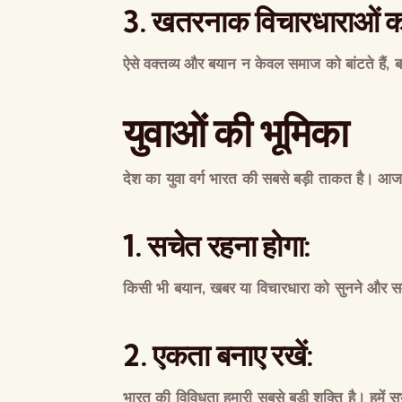
3.
खतरनाक
विचारधाराओं
क
ऐसे
वक्तव्य
और
बयान
न
केवल
समाज
को
बांटते
हैं
,
ब
युवाओं
की
भूमिका
देश
का
युवा
वर्ग
भारत
की
सबसे
बड़ी
ताकत
है।
आ
1.
सचेत
रहना
होगा
:
किसी
भी
बयान
,
खबर
या
विचारधारा
को
सुनने
और
स
2.
एकता
बनाए
रखें
:
भारत
की
विविधता
हमारी
सबसे
बड़ी
शक्ति
है।
हमें
स