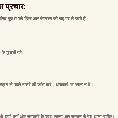
ा
प्रचार
:
ल्कि
युवाओं
को
हिंसा
और
वैमनस्य
की
राह
पर
ले
जाते
हैं।
ज
के
युवाओं
को
:
मझने
से
पहले
तथ्यों
की
जांच
करें।
अफवाहों
पर
ध्यान
न
दें।
भी
धर्मों
,
वर्गों
और
समुदायों
के
साथ
एकता
और
सम्मान
से
पेश
आना
चाहिए।