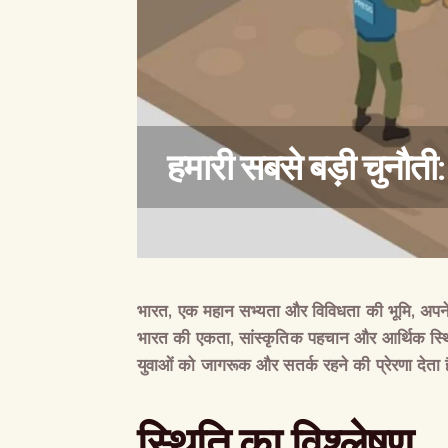
हमारी सबसे बड़ी चुनौती:
भारत
,
एक
महान
सभ्यता
और
विविधता
की
भूमि
,
अपन
भारत
की
एकता
,
सांस्कृतिक
पहचान
और
आर्थिक
स्
युवाओं
को
जागरूक
और
सतर्क
रहने
की
प्रेरणा
देता
स्थिति
का
विश्लेषण