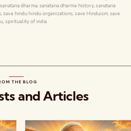
,
sanatana dharma
,
sanatana dharma history
,
sanatana
s
,
save hindu hindu organizations
,
save Hinduism
,
save
du
,
spirituality of india
ROM THE BLOG
sts and Articles