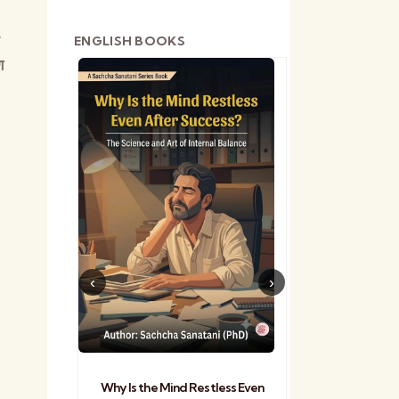
ि
ENGLISH BOOKS
ण
shetra
Practical Sa
Why Is the Mind Restless Even