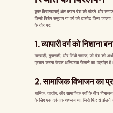
कुछ
विचारधाराएं
और
बयान
देश
को
बांटने
और
समा
किसी
विशेष
समुदाय
या
वर्ग
को
टारगेट
किया
जाएगा
,
के
तौर
पर
:
1.
व्यापारी
वर्ग
को
निशाना
बन
मारवाड़ी
,
गुजराती
,
और
सिंधी
समाज
,
जो
देश
की
अर्थ
प्रचार
करना
केवल
अस्थिरता
फैलाने
का
षड्यंत्र
है
2.
सामाजिक
विभाजन
का
प्
धार्मिक
,
जातीय
,
और
सामाजिक
वर्गों
के
बीच
विभाजन
के
लिए
एक
दर्दनाक
अध्याय
था
,
जिसे
फिर
से
झेलने