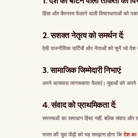
1.
देश
को
बांटने
वाली
ताकतों
का
वि
हिंसा
और
वैमनस्य
फैलाने
वाली
विचारधाराओं
को
नका
2.
सशक्त
नेतृत्व
को
समर्थन
दें
:
ऐसी
राजनीतिक
पार्टियों
और
नेताओं
को
चुनें
जो
देश
3.
सामाजिक
जिम्मेदारी
निभाएं
:
अपने
आसपास
जागरूकता
फैलाएं।
युवाओं
को
अपने
4.
संवाद
को
प्राथमिकता
दें
:
समस्याओं
का
समाधान
हिंसा
नहीं
,
बल्कि
संवाद
और
भारत की युवा पीढ़ी को यह समझना होगा कि
देश का