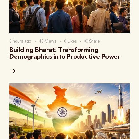
6 hours ago
46
Views
0
Likes
Share
Building Bharat: Transforming
Demographics into Productive Power