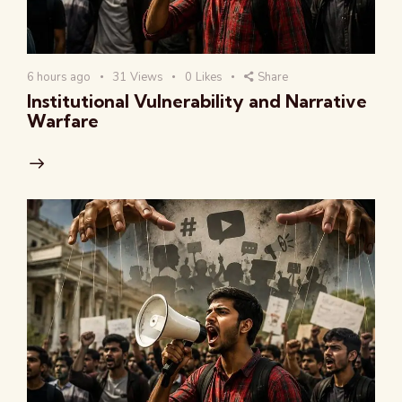
6 hours ago
31
Views
0
Likes
Share
Institutional Vulnerability and Narrative
Warfare