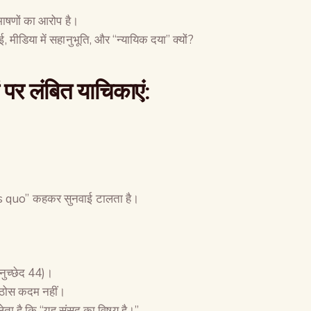
भाषणों का आरोप है।
ीडिया में सहानुभूति, और “न्यायिक दया” क्यों?
ों पर लंबित याचिकाएं
:
status quo” कहकर सुनवाई टालता है।
नुच्छेद 44)।
 ठोस कदम नहीं।
ेता है कि “यह संसद का विषय है।”