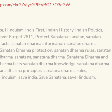
tsapp.com/HxGZvlycYPlFvBO17O3eGW
ce
,
Hinduism
,
India First
,
Indian History
,
Indian Politics
,
ever Forget 2611
,
Protect Sanatana
,
sanatan
,
sanatan
facts
,
sanatan dharma information
,
sanatan dharma
Sanatan Dharma protection
,
sanatan dharma rules
,
sanatan
 dharma
,
sanatana
,
sanatana dharma
,
Sanatana Dharma and
dharma facts sanatan dharma knowledge
,
sanatana dharma
ana dharma principles
,
sanatana dharma rules
,
Hinduism
,
save india
,
Save Sanatana
,
saveHinduism
,