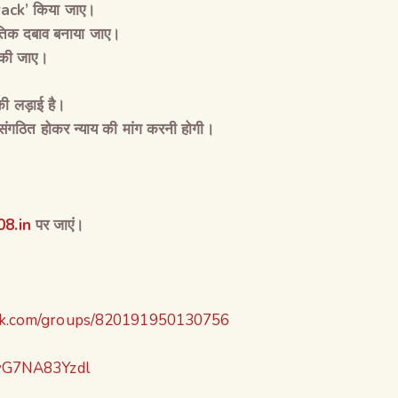
rack’
किया जाए।
तिक दबाव बनाया जाए।
ग की जाए।
ी लड़ाई है।
ंगठित होकर न्याय की मांग करनी होगी।
8.in
पर जाएं।
ok.com/groups/820191950130756
HyG7NA83Yzdl