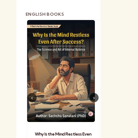
ENGLISH BOOKS
shetra
Practical Sa
Why Is the Mind Restless Even