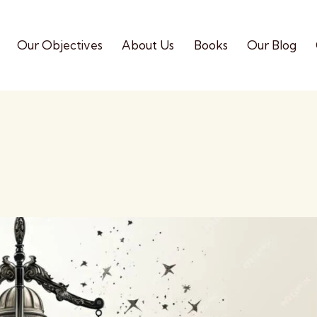
Our Objectives
About Us
Books
Our Blog