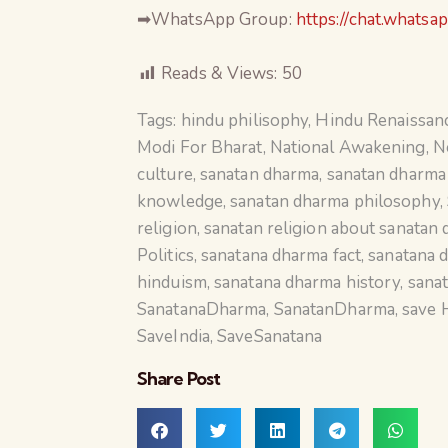
➡WhatsApp Group:
https://chat.wha
Reads & Views:
50
Tags:
hindu philisophy
,
Hindu Renaissan
Modi For Bharat
,
National Awakening
,
N
culture
,
sanatan dharma
,
sanatan dharma 
knowledge
,
sanatan dharma philosophy
,
religion
,
sanatan religion about sanatan
Politics
,
sanatana dharma fact
,
sanatana 
hinduism
,
sanatana dharma history
,
sanat
SanatanaDharma
,
SanatanDharma
,
save 
SaveIndia
,
SaveSanatana
Share Post