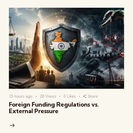
15 hours ago
28
Views
0
Likes
Share
Foreign Funding Regulations vs.
External Pressure