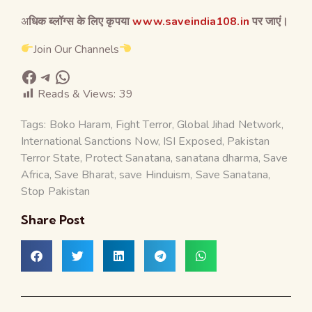
अ
धिक ब्लॉग्स के लिए कृपया
www.saveindia108.in
पर जाएं।
Join Our Channels
Reads & Views:
39
Tags:
Boko Haram
,
Fight Terror
,
Global Jihad Network
,
International Sanctions Now
,
ISI Exposed
,
Pakistan
Terror State
,
Protect Sanatana
,
sanatana dharma
,
Save
Africa
,
Save Bharat
,
save Hinduism
,
Save Sanatana
,
Stop Pakistan
Share Post