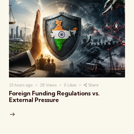
15 hours ago
28
Views
0
Likes
Share
Foreign Funding Regulations vs.
External Pressure