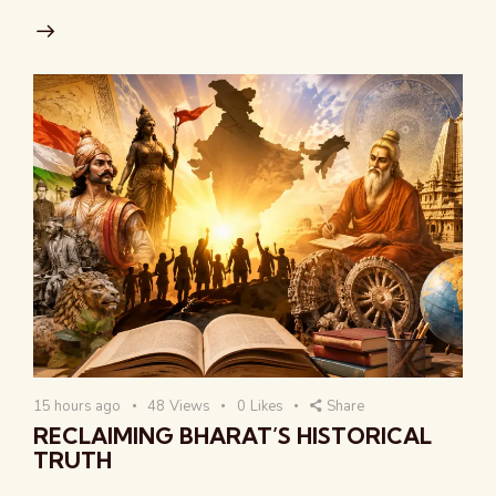
15 hours ago
48
Views
0
Likes
Share
RECLAIMING BHARAT’S HISTORICAL
TRUTH