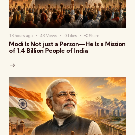
18 hours ago
43
Views
0
Likes
Share
Modi Is Not just a Person—He Is a Mission
of 1.4 Billion People of India