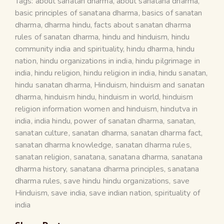
Tags:
about sanatan dharma
,
about sanatana dharma
,
basic principles of sanatana dharma
,
basics of sanatan
dharma
,
dharma hindu
,
facts about sanatan dharma
rules of sanatan dharma
,
hindu and hinduism
,
hindu
community india and spirituality
,
hindu dharma
,
hindu
nation
,
hindu organizations in india
,
hindu pilgrimage in
india
,
hindu religion
,
hindu religion in india
,
hindu sanatan
,
hindu sanatan dharma
,
Hinduism
,
hinduism and sanatan
dharma
,
hinduism hindu
,
hinduism in world
,
hinduism
religion information women and hinduism
,
hindutva in
india
,
india hindu
,
power of sanatan dharma
,
sanatan
,
sanatan culture
,
sanatan dharma
,
sanatan dharma fact
,
sanatan dharma knowledge
,
sanatan dharma rules
,
sanatan religion
,
sanatana
,
sanatana dharma
,
sanatana
dharma history
,
sanatana dharma principles
,
sanatana
dharma rules
,
save hindu hindu organizations
,
save
Hinduism
,
save india
,
save indian nation
,
spirituality of
india