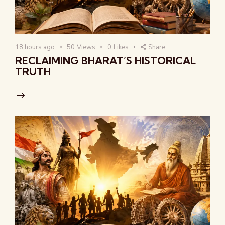
18 hours ago
50
Views
0
Likes
Share
RECLAIMING BHARAT’S HISTORICAL
TRUTH