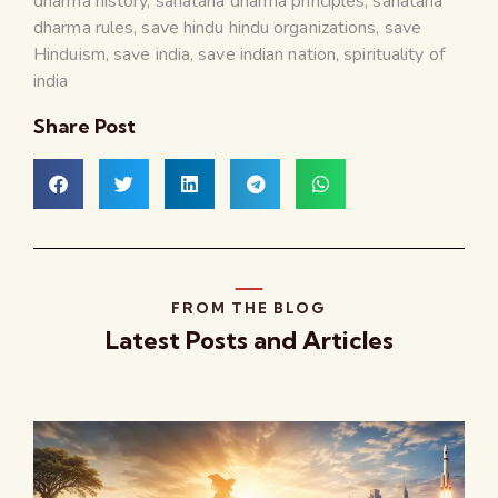
dharma history
,
sanatana dharma principles
,
sanatana
dharma rules
,
save hindu hindu organizations
,
save
Hinduism
,
save india
,
save indian nation
,
spirituality of
india
Share Post
FROM THE BLOG
Latest Posts and Articles