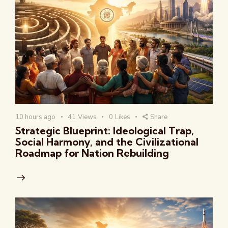
10 hours ago
41
Views
0
Likes
Share
Strategic Blueprint: Ideological Trap,
Social Harmony, and the Civilizational
Roadmap for Nation Rebuilding