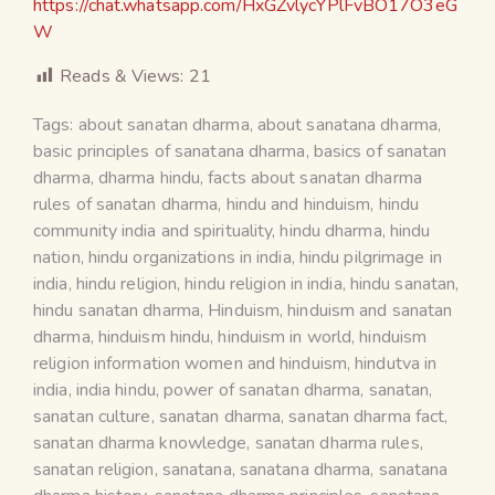
https://chat.whatsapp.com/HxGZvlycYPlFvBO17O3eG
W
Reads & Views:
21
Tags:
about sanatan dharma
,
about sanatana dharma
,
basic principles of sanatana dharma
,
basics of sanatan
dharma
,
dharma hindu
,
facts about sanatan dharma
rules of sanatan dharma
,
hindu and hinduism
,
hindu
community india and spirituality
,
hindu dharma
,
hindu
nation
,
hindu organizations in india
,
hindu pilgrimage in
india
,
hindu religion
,
hindu religion in india
,
hindu sanatan
,
hindu sanatan dharma
,
Hinduism
,
hinduism and sanatan
dharma
,
hinduism hindu
,
hinduism in world
,
hinduism
religion information women and hinduism
,
hindutva in
india
,
india hindu
,
power of sanatan dharma
,
sanatan
,
sanatan culture
,
sanatan dharma
,
sanatan dharma fact
,
sanatan dharma knowledge
,
sanatan dharma rules
,
sanatan religion
,
sanatana
,
sanatana dharma
,
sanatana