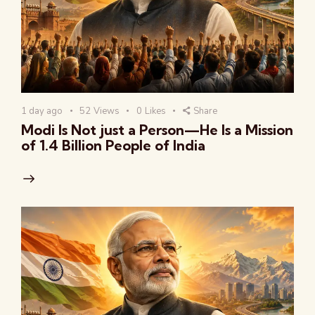
1 day ago
52
Views
0
Likes
Share
Modi Is Not just a Person—He Is a Mission
of 1.4 Billion People of India