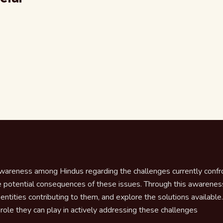
awareness among Hindus regarding the challenges currently confron
 potential consequences of these issues. Through this awareness,
ntities contributing to them, and explore the solutions available. E
role they can play in actively addressing these challenges