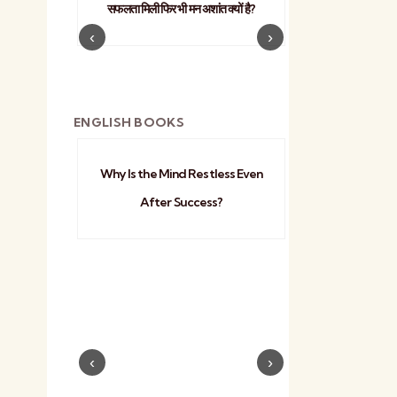
सफलता मिली फिर भी मन अशांत क्यों है?
व्यावहारिक
ENGLISH BOOKS
Why Is the Mind Restless Even
Practical Sa
After Success?