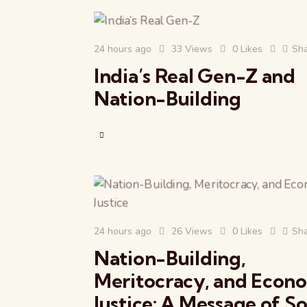
24 hours ago
33
Views
0
Likes
Sh
India’s Real Gen-Z and
Nation-Building
24 hours ago
26
Views
0
Likes
Sh
Nation-Building,
Meritocracy, and Econ
Justice: A Message of So