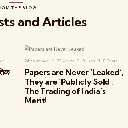
ROM THE BLOG
sts and Articles
are
24 hours ago
35
Views
0
Likes
Share
तिक
Papers are Never ‘Leaked’,
They are ‘Publicly Sold’:
The Trading of India’s
Merit!