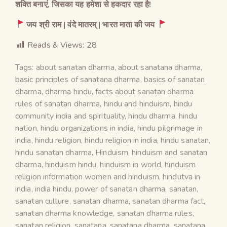
शक्ति बनाएं
,
जिसका यह हमेशा से हकदार रहा है
!
जय श्री राम
|
वंदे मातरम्
|
भारत माता की जय
Reads & Views:
28
Tags:
about sanatan dharma
,
about sanatana dharma
,
basic principles of sanatana dharma
,
basics of sanatan
dharma
,
dharma hindu
,
facts about sanatan dharma
rules of sanatan dharma
,
hindu and hinduism
,
hindu
community india and spirituality
,
hindu dharma
,
hindu
nation
,
hindu organizations in india
,
hindu pilgrimage in
india
,
hindu religion
,
hindu religion in india
,
hindu sanatan
,
hindu sanatan dharma
,
Hinduism
,
hinduism and sanatan
dharma
,
hinduism hindu
,
hinduism in world
,
hinduism
religion information women and hinduism
,
hindutva in
india
,
india hindu
,
power of sanatan dharma
,
sanatan
,
sanatan culture
,
sanatan dharma
,
sanatan dharma fact
,
sanatan dharma knowledge
,
sanatan dharma rules
,
sanatan religion
,
sanatana
,
sanatana dharma
,
sanatana