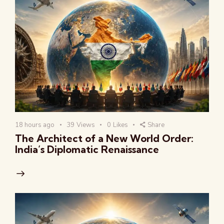
18 hours ago
39
Views
0
Likes
Share
The Architect of a New World Order:
India’s Diplomatic Renaissance