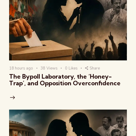
18 hours ago
38
Views
0
Likes
Share
The Bypoll Laboratory, the ‘Honey-
Trap’, and Opposition Overconfidence