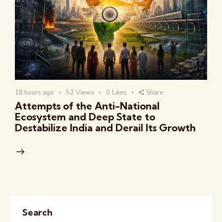
18 hours ago
52
Views
0
Likes
Share
Attempts of the Anti-National
Ecosystem and Deep State to
Destabilize India and Derail Its Growth
Search