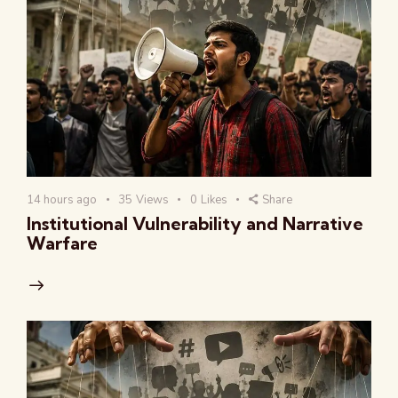
14 hours ago
35
Views
0
Likes
Share
Institutional Vulnerability and Narrative
Warfare