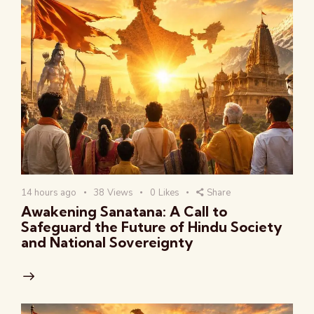
14 hours ago
38
Views
0
Likes
Share
Awakening Sanatana: A Call to
Safeguard the Future of Hindu Society
and National Sovereignty