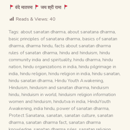
वंदे मातरम
!
जय श्री राम
!
Reads & Views:
40
Tags:
about sanatan dharma
,
about sanatana dharma
,
basic principles of sanatana dharma
,
basics of sanatan
dharma
,
dharma hindu
,
facts about sanatan dharma
rules of sanatan dharma
,
hindu and hinduism
,
hindu
community india and spirituality
,
hindu dharma
,
hindu
nation
,
hindu organizations in india
,
hindu pilgrimage in
india
,
hindu religion
,
hindu religion in india
,
hindu sanatan
,
hindu sanatan dharma
,
Hindu Youth Awakening
,
Hinduism
,
hinduism and sanatan dharma
,
hinduism
hindu
,
hinduism in world
,
hinduism religion information
women and hinduism
,
hindutva in india
,
HinduYouth
Awakening
,
india hindu
,
power of sanatan dharma
,
Protect Sanatana
,
sanatan
,
sanatan culture
,
sanatan
dharma
,
sanatan dharma fact
,
sanatan dharma
knowledge
,
sanatan dharma rules
,
sanatan religion
,