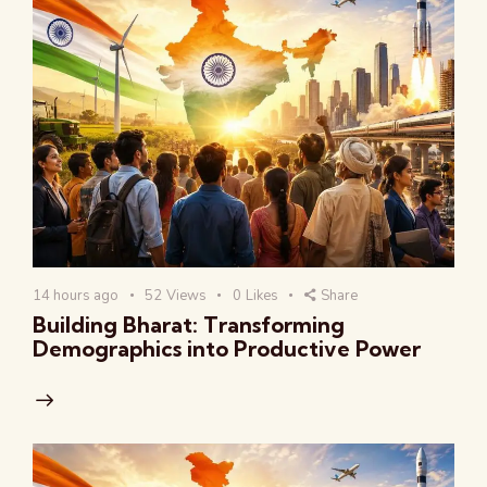
14 hours ago
52
Views
0
Likes
Share
Building Bharat: Transforming
Demographics into Productive Power