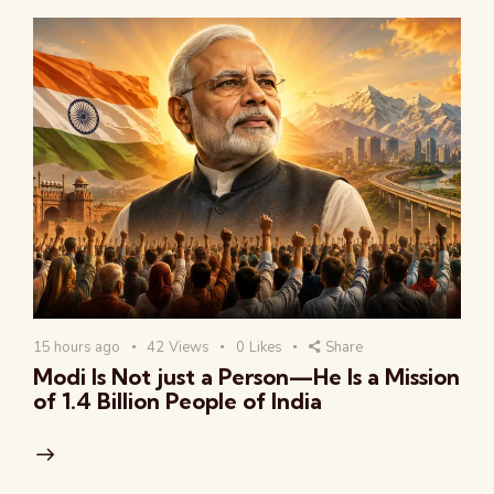
15 hours ago
42
Views
0
Likes
Share
Modi Is Not just a Person—He Is a Mission
of 1.4 Billion People of India