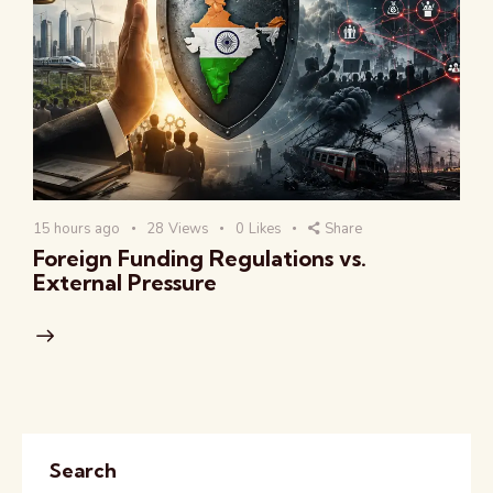
15 hours ago
28
Views
0
Likes
Share
Foreign Funding Regulations vs.
External Pressure
Search