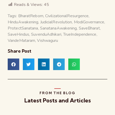
Reads & Views:
45
Tags:
BharatReborn
,
CivilizationalResurgence
,
HinduAwakening
,
JudicialRevolution
,
ModiGovernance
,
ProtectSanatana
,
SanatanaAwakening
,
SaveBharat
,
SaveHindus
,
SuvenduAdhikari
,
TrueIndependence
,
VandeMataram
,
Vishwaguru
Share Post
FROM THE BLOG
Latest Posts and Articles