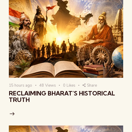
15 hours ago
48
Views
0
Likes
Share
RECLAIMING BHARAT’S HISTORICAL
TRUTH