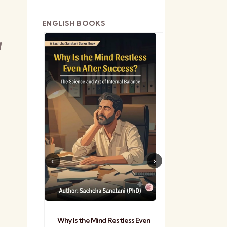
ENGLISH BOOKS
ं
shetra
Practical Sa
Why Is the Mind Restless Even