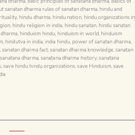
tana dharma
,
basic principles of sanatana dharma
,
basics of
ut sanatan dharma rules of sanatan dharma
,
hindu and
ituality
,
hindu dharma
,
hindu nation
,
hindu organizations i
igion
,
hindu religion in india
,
hindu sanatan
,
hindu sanatan
n dharma
,
hinduism hindu
,
hinduism in world
,
hinduism
sm
,
hindutva in india
,
india hindu
,
power of sanatan dharma
,
a
,
sanatan dharma fact
,
sanatan dharma knowledge
,
sanatan
,
sanatana dharma
,
sanatana dharma history
,
sanatana
s
,
save hindu hindu organizations
,
save Hinduism
,
save
dia