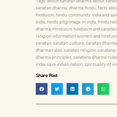
Tags:
about sanatan dharma
,
about sana
sanatan dharma
,
dharma hindu
,
facts abo
hinduism
,
hindu community india and spir
india
,
hindu pilgrimage in india
,
hindu rel
dharma
,
Hinduism
,
hinduism and sanata
religion information women and hindui
sanatan
,
sanatan culture
,
sanatan dharm
dharma rules
,
sanatan religion
,
sanatana
dharma principles
,
sanatana dharma rule
india
,
save indian nation
,
spirituality of in
Share Post