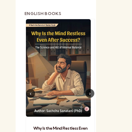
ENGLISH BOOKS
shetra
Practical Sa
Why Is the Mind Restless Even