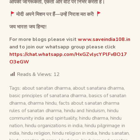
आपकी जागरूकता
,
एकता और वोट पर निर्भर करती है।
मोदी अपने मिशन पर हैं
—
उन्हें निराश मत करें
!
जय भारत! जय हिन्द!!
For more blogs please visit
www.saveindia108.in
and to join our whatsapp group please click
https://chat.whatsapp.com/HxGZvlycYPlFvBO17
O3eGW
Reads & Views:
12
Tags:
about sanatan dharma
,
about sanatana dharma
,
basic principles of sanatana dharma
,
basics of sanatan
dharma
,
dharma hindu
,
facts about sanatan dharma
rules of sanatan dharma
,
hindu and hinduism
,
hindu
community india and spirituality
,
hindu dharma
,
hindu
nation
,
hindu organizations in india
,
hindu pilgrimage in
india
,
hindu religion
,
hindu religion in india
,
hindu sanatan
,