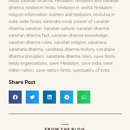
hindu sanatan dharma
,
Hinduism
,
hinduism and sanatan
dharma
,
hinduism hindu
,
hinduism in world
,
hinduism
religion information women and hinduism
,
hindutva in
india
,
india hindu
,
narendra modi
,
power of sanatan
dharma
,
sanatan
,
sanatan culture
,
sanatan dharma
,
sanatan dharma fact
,
sanatan dharma knowledge
,
sanatan dharma rules
,
sanatan religion
,
sanatana
,
sanatana dharma
,
sanatana dharma history
,
sanatana
dharma principles
,
sanatana dharma rules
,
save hindu
hindu organizations
,
save Hinduism
,
save india
,
save
indian nation
,
save nation hindu
,
spirituality of india
Share Post
FROM THE BLOG