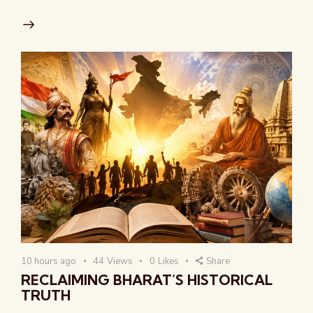
10 hours ago
44
Views
0
Likes
Share
RECLAIMING BHARAT’S HISTORICAL
TRUTH