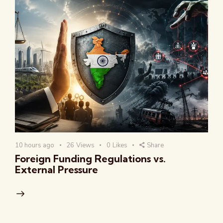
10 hours ago
26
Views
0
Likes
Share
Foreign Funding Regulations vs.
External Pressure