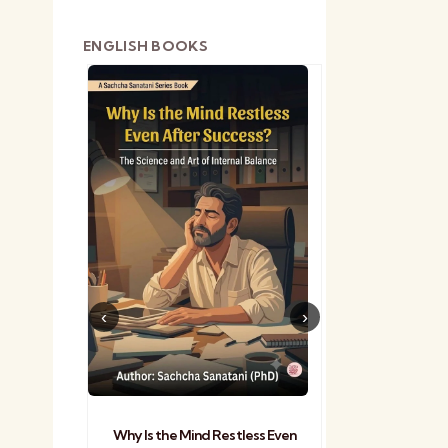
ENGLISH BOOKS
shetra
Practical Sa
Why Is the Mind Restless Even