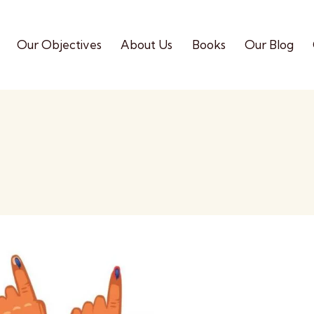
Our Objectives
About Us
Books
Our Blog