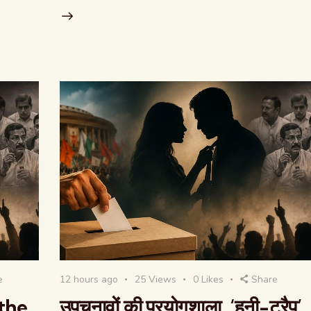
e
12 hours ago
25
Views
0
Likes
Share
the
उपचुनावों की प्रयोगशाला, ‘हनी-ट्रैप’