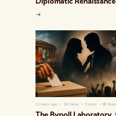
Diplomatic Renaissance
12 hours ago
36
Views
0
Likes
Shar
The Bypoll Laboratory, 