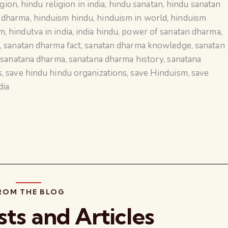
igion
,
hindu religion in india
,
hindu sanatan
,
hindu sanatan
n dharma
,
hinduism hindu
,
hinduism in world
,
hinduism
sm
,
hindutva in india
,
india hindu
,
power of sanatan dharma
,
a
,
sanatan dharma fact
,
sanatan dharma knowledge
,
sanatan
,
sanatana dharma
,
sanatana dharma history
,
sanatana
s
,
save hindu hindu organizations
,
save Hinduism
,
save
dia
ROM THE BLOG
sts and Articles