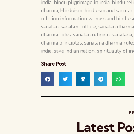
india
,
hindu pilgrimage in india
,
hindu rel
dharma
,
Hinduism
,
hinduism and sanata
religion information women and hindui
sanatan
,
sanatan culture
,
sanatan dharm
dharma rules
,
sanatan religion
,
sanatana
dharma principles
,
sanatana dharma rule
india
,
save indian nation
,
spirituality of in
Share Post
F
Latest Po