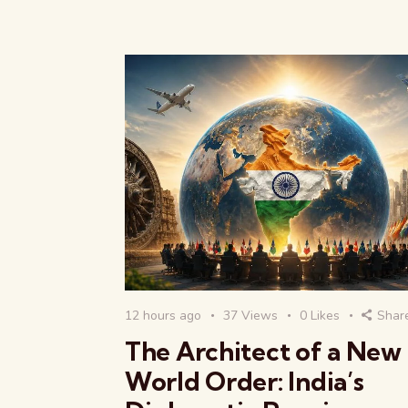
12 hours ago
37
Views
0
Likes
Shar
The Architect of a New
World Order: India’s