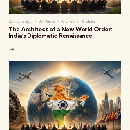
21 hours ago
39
Views
0
Likes
Share
The Architect of a New World Order:
India’s Diplomatic Renaissance