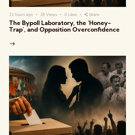
21 hours ago
38
Views
0
Likes
Share
The Bypoll Laboratory, the ‘Honey-
Trap’, and Opposition Overconfidence