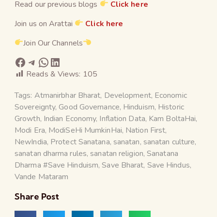
Read our previous blogs
Click here
Join us on Arattai
Click here
Join Our Channels
Reads & Views:
105
Tags:
Atmanirbhar Bharat
,
Development
,
Economic
Sovereignty
,
Good Governance
,
Hinduism
,
Historic
Growth
,
Indian Economy
,
Inflation Data
,
Kam BoltaHai
,
Modi Era
,
ModiSeHi MumkinHai
,
Nation First
,
NewIndia
,
Protect Sanatana
,
sanatan
,
sanatan culture
,
sanatan dharma rules
,
sanatan religion
,
Sanatana
Dharma #Save Hinduism
,
Save Bharat
,
Save Hindus
,
Vande Mataram
Share Post