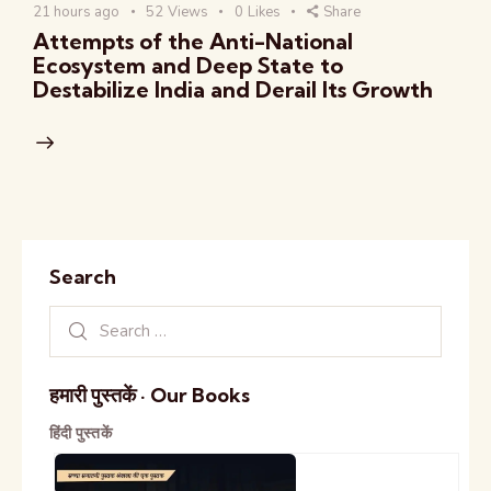
21 hours ago
52
Views
0
Likes
Share
Attempts of the Anti-National
Ecosystem and Deep State to
Destabilize India and Derail Its Growth
Search
हमारी पुस्तकें · Our Books
हिंदी पुस्तकें