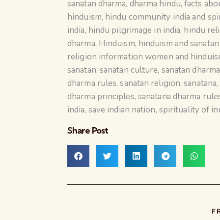
sanatan dharma
,
dharma hindu
,
facts abo
hinduism
,
hindu community india and spir
india
,
hindu pilgrimage in india
,
hindu rel
dharma
,
Hinduism
,
hinduism and sanata
religion information women and hindui
sanatan
,
sanatan culture
,
sanatan dharm
dharma rules
,
sanatan religion
,
sanatana
dharma principles
,
sanatana dharma rule
india
,
save indian nation
,
spirituality of in
Share Post
F