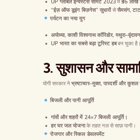
UP
ग्लोबल इन्वेस्टर्स समिट
2023
में
₹36
लाख क
“
ईज़ ऑफ डूइंग बिज़नेस
”
सुधारों
से
सैमसंग
,
टाट
पर्यटन का नया युग
अयोध्या
,
काशी विश्वनाथ कॉरिडोर
,
मथुरा
–
वृंदाव
UP
भारत का सबसे बड़ा टूरिस्ट हब
बन चुका है
3.
सुशासन और सामा
योगी सरकार ने
भ्रष्टाचार
–
मुक्त
,
पारदर्शी और कुशल
बिजली और पानी आपूर्ति
गांवों और शहरों में
24×7
बिजली आपूर्ति।
हर घर जल योजना
के तहत नल से साफ़ पानी।
रोजगार और स्किल डेवलपमेंट