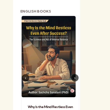
ENGLISH BOOKS
shetra
Practical Sa
Why Is the Mind Restless Even