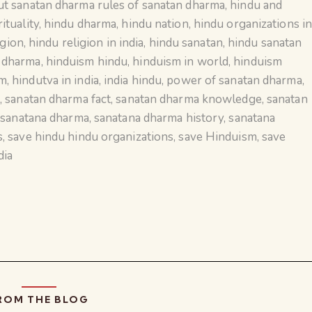
ut sanatan dharma rules of sanatan dharma
,
hindu and
ituality
,
hindu dharma
,
hindu nation
,
hindu organizations i
igion
,
hindu religion in india
,
hindu sanatan
,
hindu sanatan
n dharma
,
hinduism hindu
,
hinduism in world
,
hinduism
sm
,
hindutva in india
,
india hindu
,
power of sanatan dharma
,
a
,
sanatan dharma fact
,
sanatan dharma knowledge
,
sanatan
,
sanatana dharma
,
sanatana dharma history
,
sanatana
s
,
save hindu hindu organizations
,
save Hinduism
,
save
dia
ROM THE BLOG