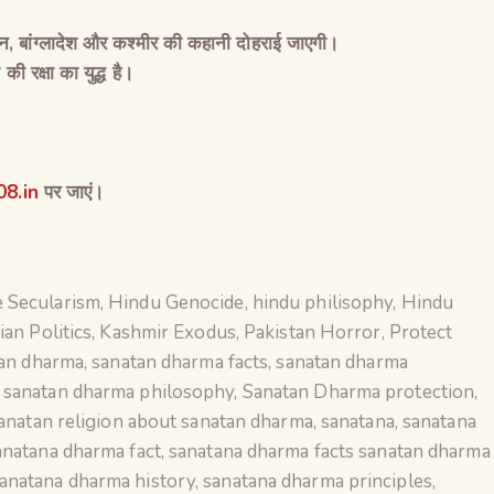
ान
,
बांग्लादेश और कश्मीर की कहानी दोहराई जाएगी।
की रक्षा का युद्ध है।
8.in
पर जाएं।
 Secularism
,
Hindu Genocide
,
hindu philisophy
,
Hindu
ian Politics
,
Kashmir Exodus
,
Pakistan Horror
,
Protect
an dharma
,
sanatan dharma facts
,
sanatan dharma
,
sanatan dharma philosophy
,
Sanatan Dharma protection
,
anatan religion about sanatan dharma
,
sanatana
,
sanatana
anatana dharma fact
,
sanatana dharma facts sanatan dharma
anatana dharma history
,
sanatana dharma principles
,