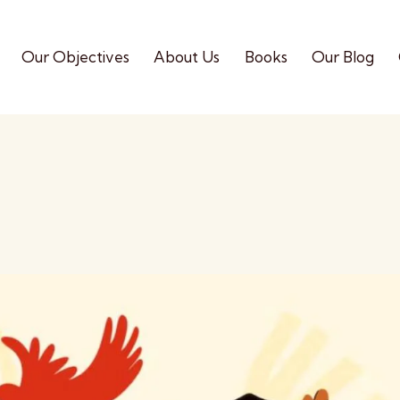
Our Objectives
About Us
Books
Our Blog