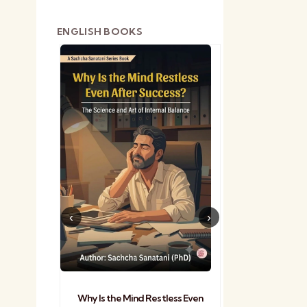
ENGLISH BOOKS
shetra
Practical Sa
Why Is the Mind Restless Even