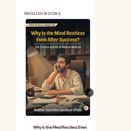
ENGLISH BOOKS
shetra
Practical Sa
Why Is the Mind Restless Even