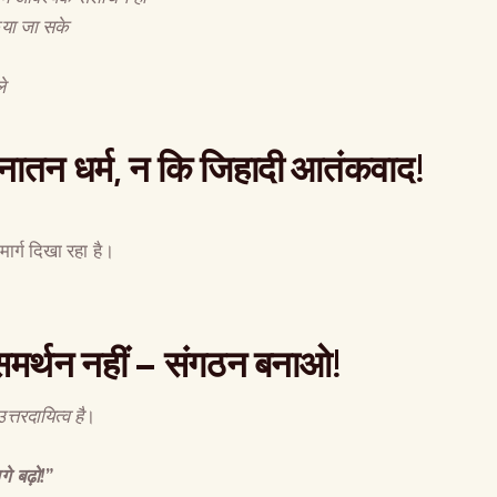
िया जा सके
े
ातन धर्म
,
न कि जिहादी आतंकवाद
!
ार्ग दिखा रहा है।
समर्थन नहीं
–
संगठन बनाओ
!
तरदायित्व है
।
 बढ़ो!”