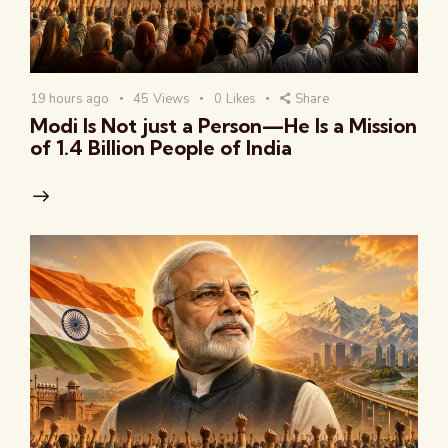
19 hours ago
45
Views
0
Likes
Share
Modi Is Not just a Person—He Is a Mission
of 1.4 Billion People of India