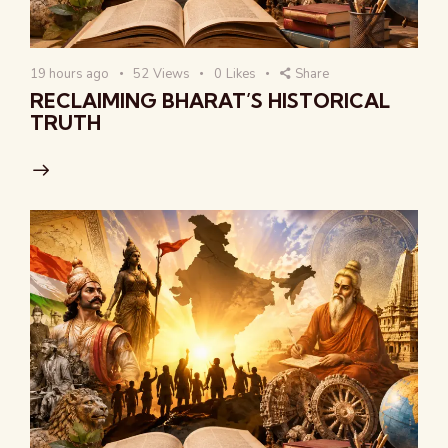
19 hours ago
52
Views
0
Likes
Share
RECLAIMING BHARAT’S HISTORICAL
TRUTH