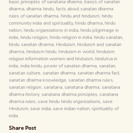
basic principles of sanatana dharma
,
basics of sanatan
dharma
,
dharma hindu
,
facts about sanatan dharma
rules of sanatan dharma
,
hindu and hinduism
,
hindu
community india and spirituality
,
hindu dharma
,
hindu
nation
,
hindu organizations in india
,
hindu pilgrimage in
india
,
hindu religion
,
hindu religion in india
,
hindu sanatan
,
hindu sanatan dharma
,
Hinduism
,
hinduism and sanatan
dharma
,
hinduism hindu
,
hinduism in world
,
hinduism
religion information women and hinduism
,
hindutva in
india
,
india hindu
,
power of sanatan dharma
,
sanatan
,
sanatan culture
,
sanatan dharma
,
sanatan dharma fact
,
sanatan dharma knowledge
,
sanatan dharma rules
,
sanatan religion
,
sanatana
,
sanatana dharma
,
sanatana
dharma history
,
sanatana dharma principles
,
sanatana
dharma rules
,
save hindu hindu organizations
,
save
Hinduism
,
save india
,
save indian nation
,
spirituality of
india
Share Post