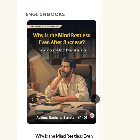
ENGLISH BOOKS
shetra
Practical Sa
Why Is the Mind Restless Even