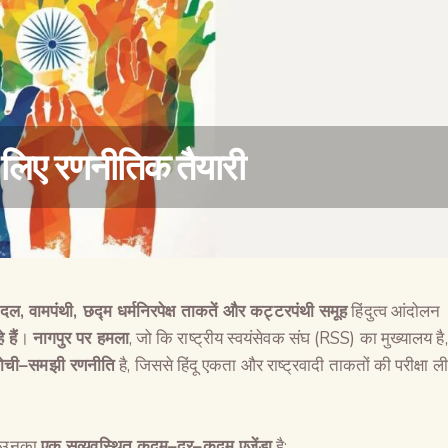
के लिए रणनीतिक तैयारी
ी दल
,
वामपंथी
,
छद्म धर्मनिरपेक्ष ताकतें और कट्टरपंथी समूह
हिंदुत्व आंदोलन
वैश्विक कुरुक्षेत्र
 हैं
।
नागपुर पर हमला
, जो कि राष्ट्रीय स्वयंसेवक संघ (RSS) का मुख्यालय है,
ोची
–
समझी रणनीति
है, जिससे हिंदू एकता और राष्ट्रवादी ताकतों की परीक्षा ली
कि उनका
एक सुव्यवस्थित कदम
–
दर
–
कदम एजेंडा
है: