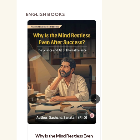
ENGLISH BOOKS
shetra
Practical Sa
Why Is the Mind Restless Even